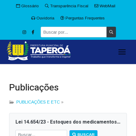
Glossário
Transparência Fiscal
WebMail
Ouvidoria
Perguntas Frequentes
Publicações
PUBLICAÇÕES E ETC
»
Lei 14.654/23 - Estoques dos medicamentos das farmácias que compõem o Sistema Único de Saúde (SUS)
BUSCAR