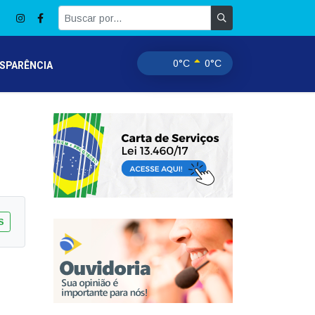
0°C
0°C
SPARÊNCIA
S