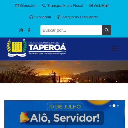
Glossário
Transparência Fiscal
WebMail
Ouvidoria
Perguntas Frequentes