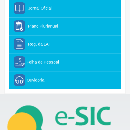
Jornal Oficial
Plano Plurianual
Reg. da LAI
Folha de Pessoal
Ouvidoria