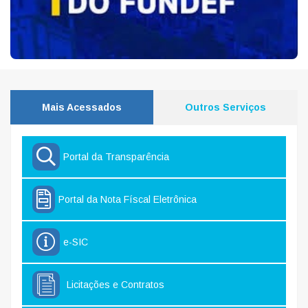
Mais Acessados
Outros Serviços
Portal da Transparência
Portal da Nota Físcal Eletrônica
e-SIC
Licitações e Contratos