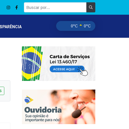
0°C
0°C
SPARÊNCIA
S