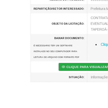
Prefeitura 
REPARTIÇÃO/SETOR INTERESSADO:
CONTRATA
EVENTUAL
OBJETO DA LICITAÇÃO:
TAPEROÁ-
BAIXAR DOCUMENTO:
Cliq
É NECESSARIO TER UM SOFTWARE
INSTALADO NO SEU COMPUTADOR PARA
LEITURA DO ARQUIVO COM FORMATO PDF
CLIQUE PARA VISUALIZ
Informaçõ
SITUAÇÃO: