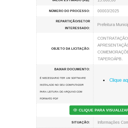
15.000,00
VALOR ESTIMADO (R$):
00003/2025
NÚMERO DO PROCESSO:
REPARTIÇÃO/SETOR
Prefeitura Munici
INTERESSADO:
CONTRATAÇÃO 
APRESENTAÇÃO 
OBJETO DA LICITAÇÃO:
COMEMORAÇÕES
TAPEROÁPB.
BAIXAR DOCUMENTO:
É NECESSARIO TER UM SOFTWARE
Clique aq
INSTALADO NO SEU COMPUTADOR
PARA LEITURA DO ARQUIVO COM
FORMATO PDF
CLIQUE PARA VISUALIZ
Informações Co
SITUAÇÃO: