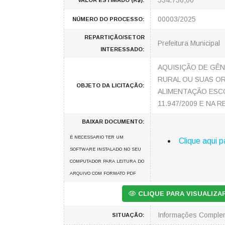
534.736,00
VALOR ESTIMADO (R$):
00003/2025
NÚMERO DO PROCESSO:
REPARTIÇÃO/SETOR
Prefeitura Municipal
INTERESSADO:
AQUISIÇÃO DE GÊN
RURAL OU SUAS O
OBJETO DA LICITAÇÃO:
ALIMENTAÇÃO ESCO
11.947/2009 E NA 
BAIXAR DOCUMENTO:
É NECESSARIO TER UM
Clique aqui p
SOFTWARE INSTALADO NO SEU
COMPUTADOR PARA LEITURA DO
ARQUIVO COM FORMATO PDF
CLIQUE PARA VISUALIZ
Informações Comple
SITUAÇÃO: