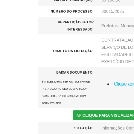
59.100,50
VALOR ESTIMADO (R$):
00015/2025
NÚMERO DO PROCESSO:
REPARTIÇÃO/SETOR
Prefeitura Munici
INTERESSADO:
CONTRATAÇÃO 
SERVIÇO DE LO
OBJETO DA LICITAÇÃO:
FESTIVIDADES 
EXERCÍCIO DE 2
BAIXAR DOCUMENTO:
É NECESSARIO TER UM SOFTWARE
Clique aq
INSTALADO NO SEU COMPUTADOR
PARA LEITURA DO ARQUIVO COM
FORMATO PDF
CLIQUE PARA VISUALIZ
Informações Co
SITUAÇÃO: