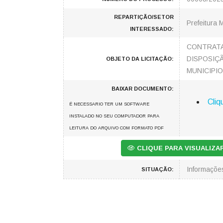
REPARTIÇÃO/SETOR
Prefeitura 
INTERESSADO:
CONTRATA
DISPOSIÇ
OBJETO DA LICITAÇÃO:
MUNICIPIO
BAIXAR DOCUMENTO:
Cliq
É NECESSARIO TER UM SOFTWARE
INSTALADO NO SEU COMPUTADOR PARA
LEITURA DO ARQUIVO COM FORMATO PDF
CLIQUE PARA VISUALIZ
Informaçõ
SITUAÇÃO: