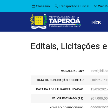
Glossário
Transparência Fiscal
WebMa
INÍCIO
Editais, Licitações 
Inexigibili
MODALIDADE/Nº:
Quinta-Fei
DATA DA PUBLICAÇÃO DO EDITAL:
13/03/2025
DATA DA ABERTURA/REALIZAÇÃO:
207.000,00
VALOR ESTIMADO (R$):
00008/202
NÚMERO DO PROCESSO: