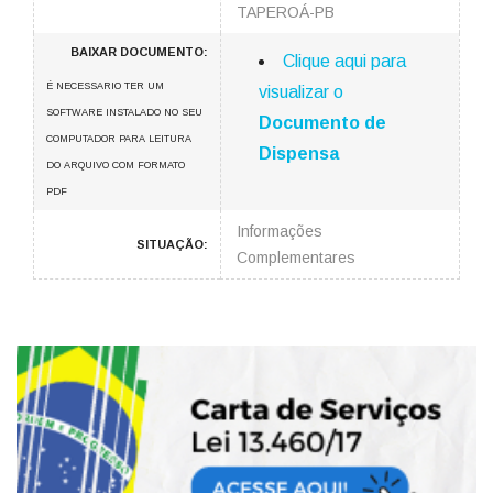
TAPEROÁ-PB
BAIXAR DOCUMENTO:
Clique aqui para
É NECESSARIO TER UM
visualizar o
SOFTWARE INSTALADO NO SEU
Documento de
COMPUTADOR PARA LEITURA
Dispensa
DO ARQUIVO COM FORMATO
PDF
Informações
SITUAÇÃO:
Complementares