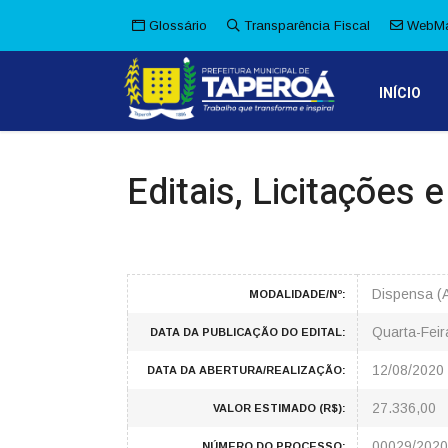
Glossário
Transparência Fiscal
WebMa
INÍCIO
Editais, Licitações 
Dispensa (A
MODALIDADE/Nº:
Quarta-Feir
DATA DA PUBLICAÇÃO DO EDITAL:
12/08/2020
DATA DA ABERTURA/REALIZAÇÃO:
27.336,00
VALOR ESTIMADO (R$):
00029/2020
NÚMERO DO PROCESSO: