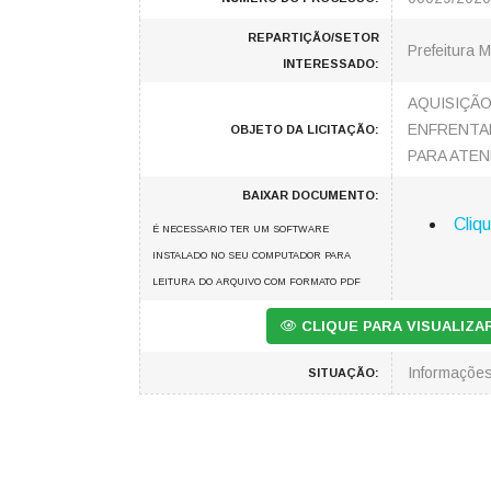
REPARTIÇÃO/SETOR
Prefeitura M
INTERESSADO:
AQUISIÇÃO
ENFRENTAM
OBJETO DA LICITAÇÃO:
PARA ATEN
BAIXAR DOCUMENTO:
Cliqu
É NECESSARIO TER UM SOFTWARE
INSTALADO NO SEU COMPUTADOR PARA
LEITURA DO ARQUIVO COM FORMATO PDF
CLIQUE PARA VISUALIZ
Informaçõe
SITUAÇÃO: