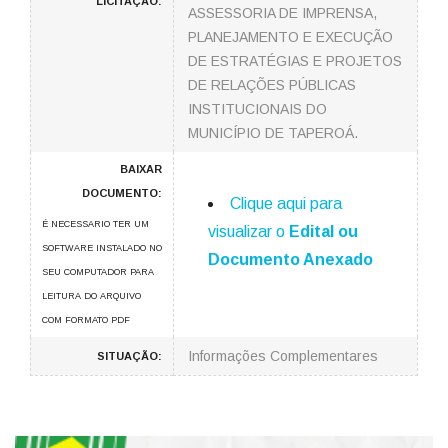
LICITAÇÃO:
ASSESSORIA DE IMPRENSA,
PLANEJAMENTO E EXECUÇÃO
DE ESTRATÉGIAS E PROJETOS
DE RELAÇÕES PÚBLICAS
INSTITUCIONAIS DO
MUNICÍPIO DE TAPEROÁ.
BAIXAR
DOCUMENTO:
Clique aqui para
É NECESSARIO TER UM
visualizar o
Edital ou
SOFTWARE INSTALADO NO
Documento Anexado
SEU COMPUTADOR PARA
LEITURA DO ARQUIVO
COM FORMATO PDF
Informações Complementares
SITUAÇÃO: