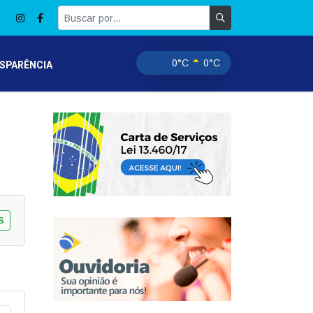
0°C
0°C
SPARÊNCIA
S