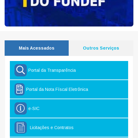
Mais Acessados
Outros Serviços
Portal da Transparência
Portal da Nota Físcal Eletrônica
e-SIC
Licitações e Contratos