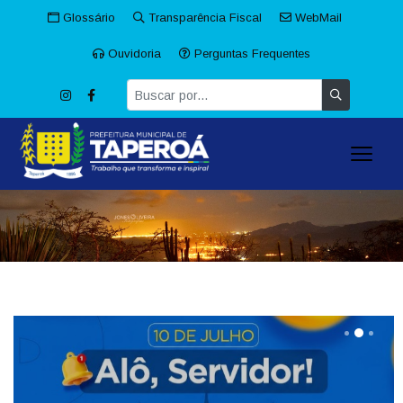
Glossário
Transparência Fiscal
WebMail
Ouvidoria
Perguntas Frequentes