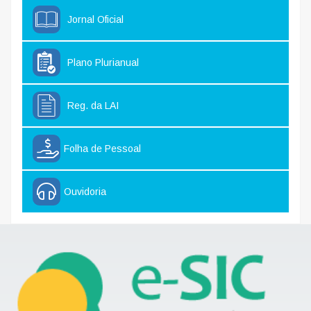
Jornal Oficial
Plano Plurianual
Reg. da LAI
Folha de Pessoal
Ouvidoria