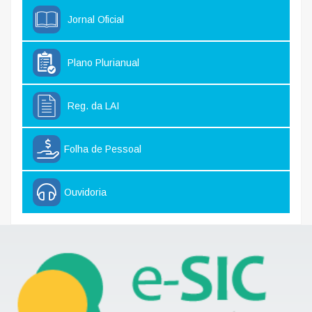
Jornal Oficial
Plano Plurianual
Reg. da LAI
Folha de Pessoal
Ouvidoria