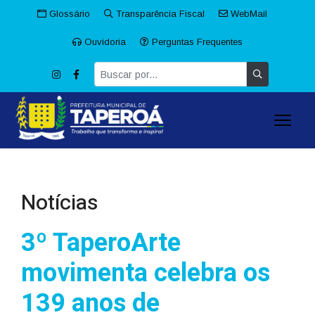
Glossário
Transparência Fiscal
WebMail
Ouvidoria
Perguntas Frequentes
Notícias
3º TaperoArte
movimenta celebra os
139 anos de