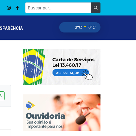
0°C
0°C
SPARÊNCIA
S