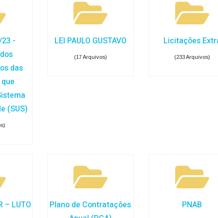
/23 -
LEI PAULO GUSTAVO
Licitações Extr
 dos
(17 Arquivos)
(233 Arquivos)
os das
 que
istema
de (SUS)
os)
R – LUTO
Plano de Contratações
PNAB