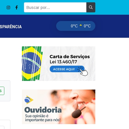
0°C
0°C
SPARÊNCIA
S