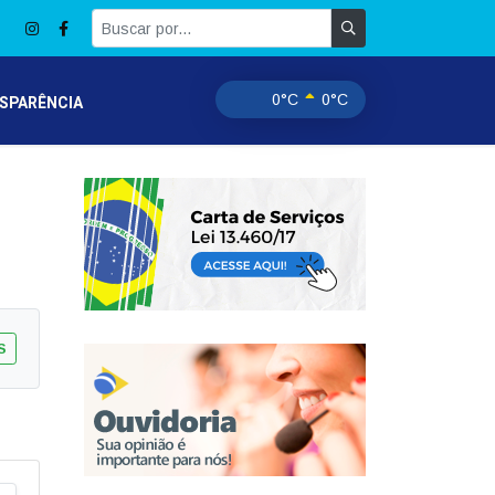
0°C
0°C
SPARÊNCIA
S