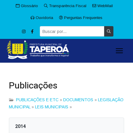
Glossário
Transparência Fiscal
WebMail
Ouvidoria
Perguntas Frequentes
Publicações
PUBLICAÇÕES E ETC
»
DOCUMENTOS
»
LEGISLAÇÃO
MUNICIPAL
»
LEIS MUNICIPAIS
»
2014