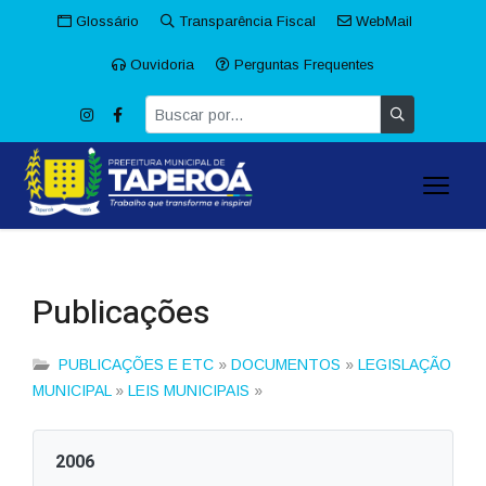
Glossário
Transparência Fiscal
WebMail
Ouvidoria
Perguntas Frequentes
Publicações
PUBLICAÇÕES E ETC
»
DOCUMENTOS
»
LEGISLAÇÃO
MUNICIPAL
»
LEIS MUNICIPAIS
»
2006