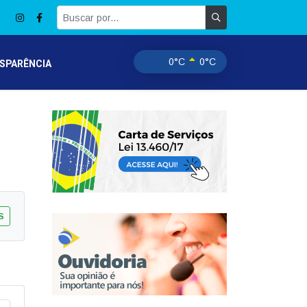
0°C
0°C
SPARÊNCIA
S