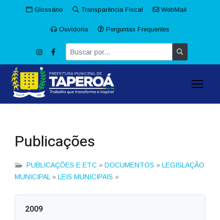
Glossário
Transparência Fiscal
WebMail
Ouvidoria
Perguntas Frequentes
Publicações
PUBLICAÇÕES E ETC
»
DOCUMENTOS
»
LEGISLAÇÃO
MUNICIPAL
»
LEIS MUNICIPAIS
»
2009