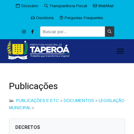
Glossário
Transparência Fiscal
WebMail
Ouvidoria
Perguntas Frequentes
Publicações
PUBLICAÇÕES E ETC
»
DOCUMENTOS
»
LEGISLAÇÃO
MUNICIPAL
»
DECRETOS